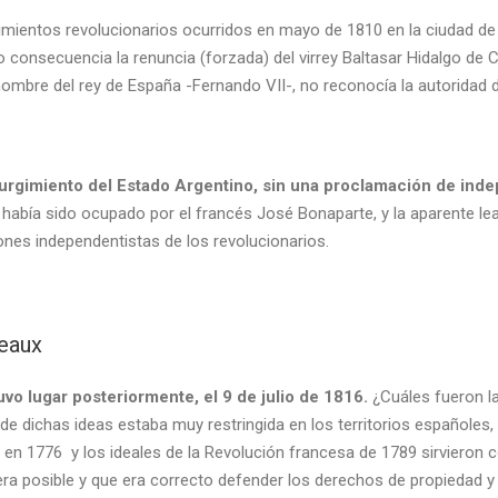
imientos revolucionarios ocurridos en mayo de 1810 en la ciudad de Bu
o consecuencia la renuncia (forzada) del virrey Baltasar Hidalgo de 
mbre del rey de España -Fernando VII-, no reconocía la autoridad 
surgimiento del Estado Argentino, sin una proclamación de ind
había sido ocupado por el francés José Bonaparte, y la aparente lea
ones independentistas de los revolucionarios.
seaux
o lugar posteriormente, el 9 de julio de 1816.
¿Cuáles fueron la
 de dichas ideas estaba muy restringida en los territorios españoles
n 1776 y los ideales de la Revolución francesa de 1789 sirvieron co
ra posible y que era correcto defender los derechos de propiedad y