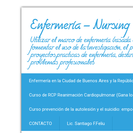
Enfermería – Nursing
Utilizar el marco de enfermería basada 
fomentar el uso de la investigación, el
proyectos,prácticas de enfermería, desar
problemas profesionales
Enfermería en la Ciudad de Buenos Aires y la Repúbli
Curso de RCP Reanimación Cardiopulmonar (Gana los
Curso prevención de la autolesión y el suicidio: emp
CONTACTO
Lic. Santiago F.Feliu