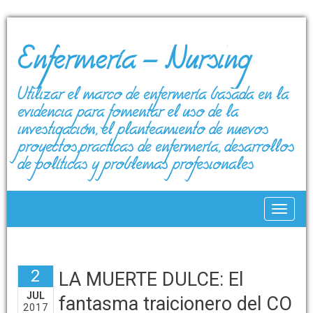
Enfermería – Nursing
Utilizar el marco de enfermería basada en la
evidencia para fomentar el uso de la
investigación, el planteamiento de nuevos
proyectos,prácticas de enfermería, desarrollos
de políticas y problemas profesionales
Toggle
2
LA MUERTE DULCE: El
JUL
fantasma traicionero del CO
2017