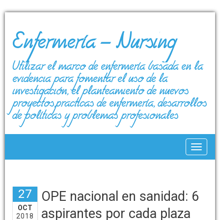
Enfermería – Nursing
Utilizar el marco de enfermería basada en la
evidencia para fomentar el uso de la
investigación, el planteamiento de nuevos
proyectos,prácticas de enfermería, desarrollos
de políticas y problemas profesionales
Toggle
27
OPE nacional en sanidad: 6
OCT
aspirantes por cada plaza
2018