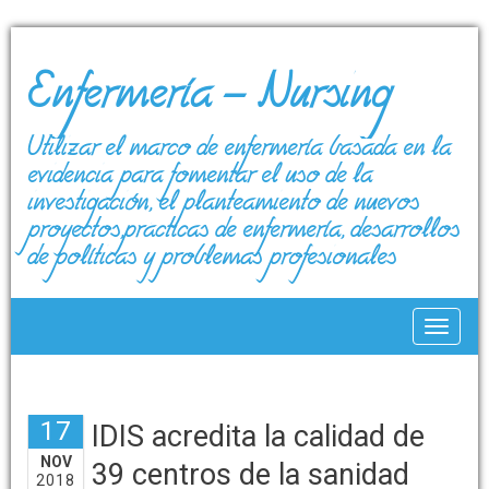
Enfermería – Nursing
Utilizar el marco de enfermería basada en la
evidencia para fomentar el uso de la
investigación, el planteamiento de nuevos
proyectos,prácticas de enfermería, desarrollos
de políticas y problemas profesionales
Toggle
17
IDIS acredita la calidad de
NOV
39 centros de la sanidad
2018