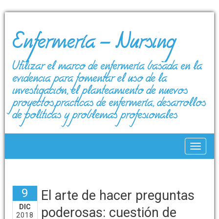
Enfermería – Nursing
Utilizar el marco de enfermería basada en la
evidencia para fomentar el uso de la
investigación, el planteamiento de nuevos
proyectos,prácticas de enfermería, desarrollos
de políticas y problemas profesionales
Toggle
9
El arte de hacer preguntas
DIC
poderosas: cuestión de
2018