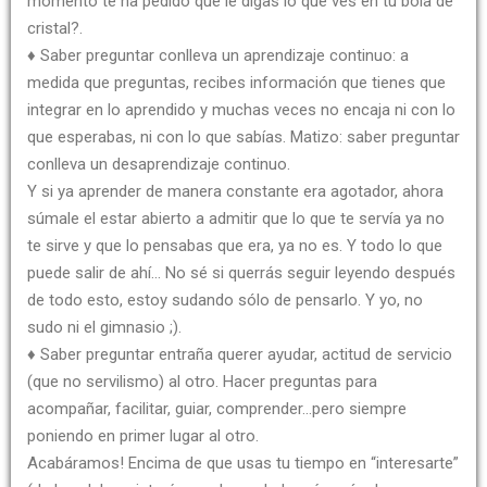
momento te ha pedido que le digas lo que ves en tu bola de
cristal?.
♦ Saber preguntar conlleva un aprendizaje continuo: a
medida que preguntas, recibes información que tienes que
integrar en lo aprendido y muchas veces no encaja ni con lo
que esperabas, ni con lo que sabías. Matizo: saber preguntar
conlleva un desaprendizaje continuo.
Y si ya aprender de manera constante era agotador, ahora
súmale el estar abierto a admitir que lo que te servía ya no
te sirve y que lo pensabas que era, ya no es. Y todo lo que
puede salir de ahí… No sé si querrás seguir leyendo después
de todo esto, estoy sudando sólo de pensarlo. Y yo, no
sudo ni el gimnasio ;).
♦ Saber preguntar entraña querer ayudar, actitud de servicio
(que no servilismo) al otro. Hacer preguntas para
acompañar, facilitar, guiar, comprender…pero siempre
poniendo en primer lugar al otro.
Acabáramos! Encima de que usas tu tiempo en “interesarte”