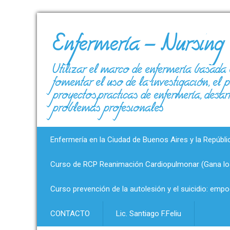
Enfermería – Nursing
Utilizar el marco de enfermería basada 
fomentar el uso de la investigación, el
proyectos,prácticas de enfermería, desar
problemas profesionales
Enfermería en la Ciudad de Buenos Aires y la Repúbli
Curso de RCP Reanimación Cardiopulmonar (Gana los
Curso prevención de la autolesión y el suicidio: emp
CONTACTO
Lic. Santiago F.Feliu