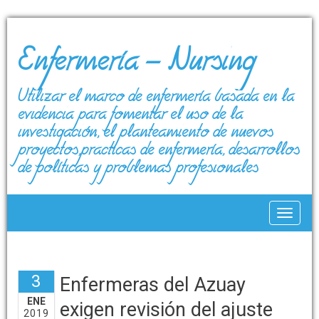
Enfermería – Nursing
Utilizar el marco de enfermería basada en la
evidencia para fomentar el uso de la
investigación, el planteamiento de nuevos
proyectos,prácticas de enfermería, desarrollos
de políticas y problemas profesionales
Toggle
3
Enfermeras del Azuay
ENE
exigen revisión del ajuste
2019