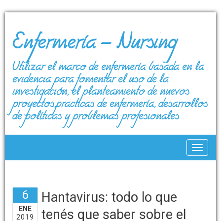
Enfermería – Nursing
Utilizar el marco de enfermería basada en la
evidencia para fomentar el uso de la
investigación, el planteamiento de nuevos
proyectos,prácticas de enfermería, desarrollos
de políticas y problemas profesionales
Toggle
6
Hantavirus: todo lo que
ENE
tenés que saber sobre el
2019