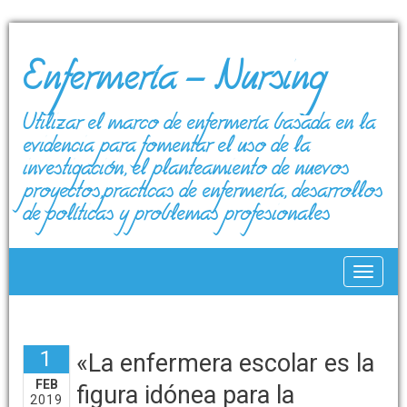
Enfermería – Nursing
Utilizar el marco de enfermería basada en la
evidencia para fomentar el uso de la
investigación, el planteamiento de nuevos
proyectos,prácticas de enfermería, desarrollos
de políticas y problemas profesionales
Toggle
1
«La enfermera escolar es la
FEB
figura idónea para la
2019