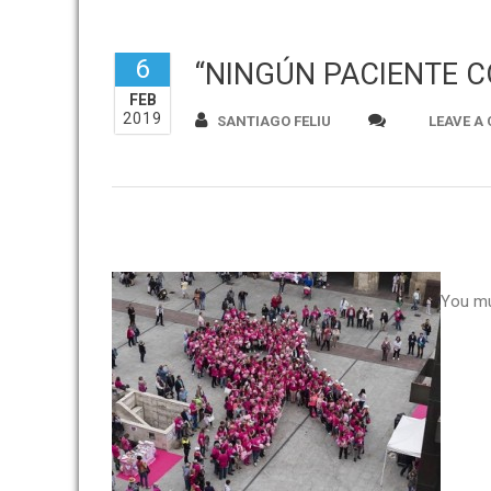
6
“NINGÚN PACIENTE C
FEB
2019
SANTIAGO FELIU
LEAVE A
You m