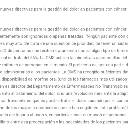
nuevas directivas para la gestión del dolor en pacientes con cáncer 
nuevas directivas para la gestión del dolor en pacientes con cáncer 
entemente son ignoradas o apenas tratadas. “Ningún paciente con cán
o es muy alto. Se trata de una cuestión de prioridad, de tener un sist
El 55% de personas que reciben tratamiento contra algún tipo de tumo
l se trata del 66%. La OMS publicó las directivas a pocos días del 
millones de personas en el mundo. El problema es, por una parte, de 
e administrarlas a los pacientes. La OMS ha recogido suficientes da
a disponibilidad de morfina oral (uno de los fármacos más utilizado
ien es director del Departamento de Enfermedades No Transmisibles 
uanto al tratamiento del dolor, sino una “evolución mediante la ada
s transmitir es que es posible tratar el dolor causado por el cánce
 Uno de los mayores obstáculos que se han erigido en esta problemáti
pueda dar lugar a abusos y, en particular, caer en manos de personas
ibrio entre esa preocupación y las necesidades de los pacientes par