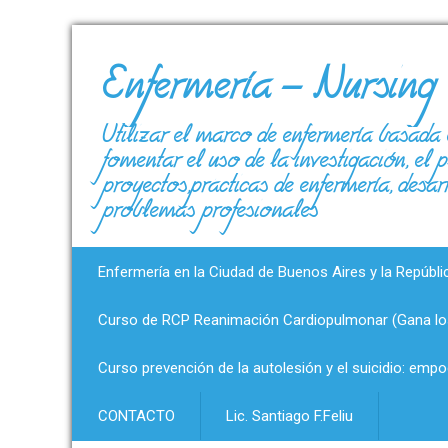
Enfermería – Nursing
Utilizar el marco de enfermería basada 
fomentar el uso de la investigación, el
proyectos,prácticas de enfermería, desar
problemas profesionales
Enfermería en la Ciudad de Buenos Aires y la Repúbli
Curso de RCP Reanimación Cardiopulmonar (Gana los
Curso prevención de la autolesión y el suicidio: emp
CONTACTO
Lic. Santiago F.Feliu