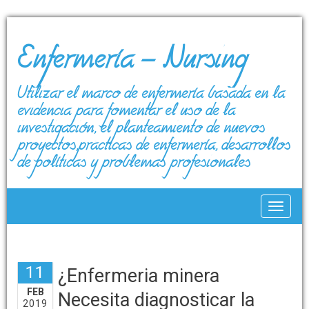
Enfermería – Nursing
Utilizar el marco de enfermería basada en la
evidencia para fomentar el uso de la
investigación, el planteamiento de nuevos
proyectos,prácticas de enfermería, desarrollos
de políticas y problemas profesionales
Toggle
11
¿Enfermeria minera
FEB
Necesita diagnosticar la
2019