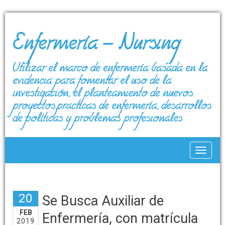
Enfermería – Nursing
Utilizar el marco de enfermería basada en la
evidencia para fomentar el uso de la
investigación, el planteamiento de nuevos
proyectos,prácticas de enfermería, desarrollos
de políticas y problemas profesionales
Toggle
20
Se Busca Auxiliar de
FEB
Enfermería, con matrícula
2019