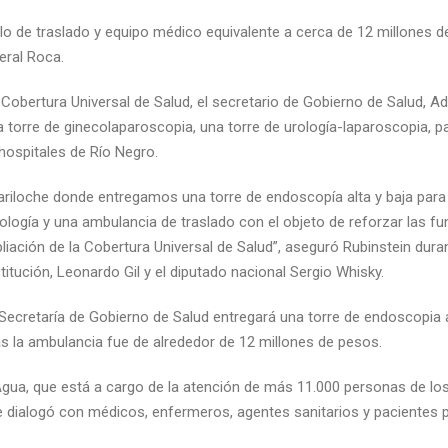
lo de traslado y equipo médico equivalente a cerca de 12 millones d
eral Roca.
Cobertura Universal de Salud, el secretario de Gobierno de Salud, Ad
 torre de ginecolaparoscopia, una torre de urología-laparoscopia, p
 hospitales de Río Negro.
riloche donde entregamos una torre de endoscopía alta y baja para e
ología y una ambulancia de traslado con el objeto de reforzar las fu
liación de la Cobertura Universal de Salud”, aseguró Rubinstein durant
itución, Leonardo Gil y el diputado nacional Sergio Whisky.
a Secretaría de Gobierno de Salud entregará una torre de endoscopia
más la ambulancia fue de alrededor de 12 millones de pesos.
 Agua, que está a cargo de la atención de más 11.000 personas de lo
de dialogó con médicos, enfermeros, agentes sanitarios y pacient