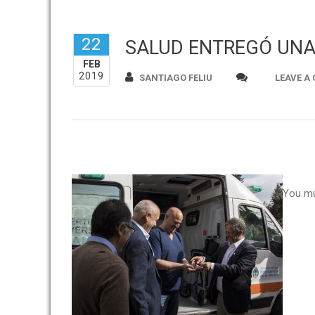
22
SALUD ENTREGÓ UNA
FEB
2019
SANTIAGO FELIU
LEAVE A
You m