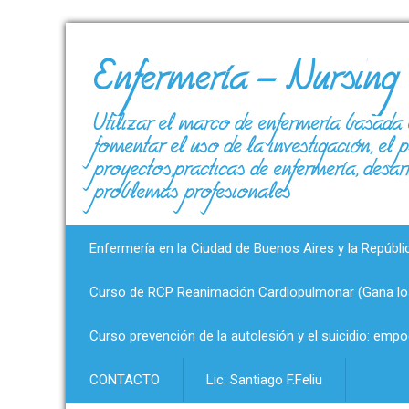
Enfermería – Nursing
Utilizar el marco de enfermería basada 
fomentar el uso de la investigación, el
proyectos,prácticas de enfermería, desar
problemas profesionales
Enfermería en la Ciudad de Buenos Aires y la Repúbli
Curso de RCP Reanimación Cardiopulmonar (Gana los
Curso prevención de la autolesión y el suicidio: emp
CONTACTO
Lic. Santiago F.Feliu