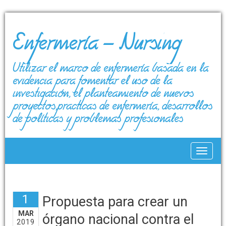
Enfermería – Nursing
Utilizar el marco de enfermería basada en la
evidencia para fomentar el uso de la
investigación, el planteamiento de nuevos
proyectos,prácticas de enfermería, desarrollos
de políticas y problemas profesionales
Toggle
1
Propuesta para crear un
MAR
órgano nacional contra el
2019