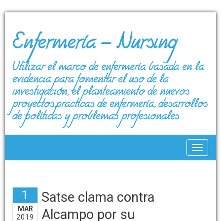
Enfermería – Nursing
Utilizar el marco de enfermería basada en la
evidencia para fomentar el uso de la
investigación, el planteamiento de nuevos
proyectos,prácticas de enfermería, desarrollos
de políticas y problemas profesionales
Toggle
1
Satse clama contra
MAR
Alcampo por su
2019