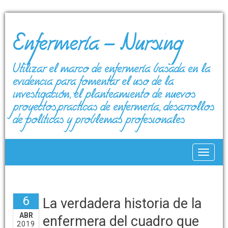
Enfermería – Nursing
Utilizar el marco de enfermería basada en la
evidencia para fomentar el uso de la
investigación, el planteamiento de nuevos
proyectos,prácticas de enfermería, desarrollos
de políticas y problemas profesionales
Toggle
6
La verdadera historia de la
ABR
enfermera del cuadro que
2019