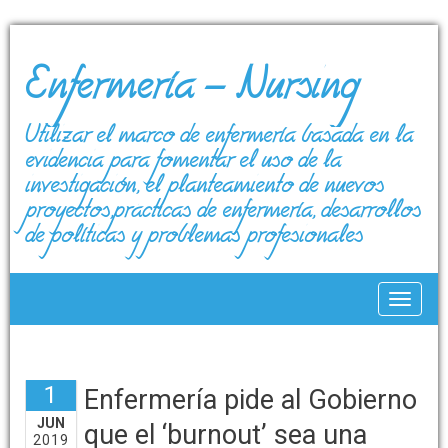
Enfermería – Nursing
Utilizar el marco de enfermería basada en la
evidencia para fomentar el uso de la
investigación, el planteamiento de nuevos
proyectos,prácticas de enfermería, desarrollos
de políticas y problemas profesionales
Toggle
1
Enfermería pide al Gobierno
JUN
que el ‘burnout’ sea una
2019