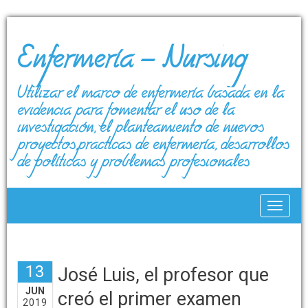
Enfermería – Nursing
Utilizar el marco de enfermería basada en la
evidencia para fomentar el uso de la
investigación, el planteamiento de nuevos
proyectos,prácticas de enfermería, desarrollos
de políticas y problemas profesionales
Toggle
13
José Luis, el profesor que
JUN
creó el primer examen
2019