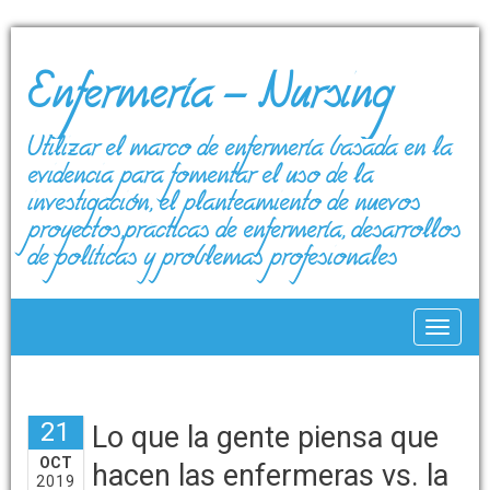
Enfermería – Nursing
Utilizar el marco de enfermería basada en la
evidencia para fomentar el uso de la
investigación, el planteamiento de nuevos
proyectos,prácticas de enfermería, desarrollos
de políticas y problemas profesionales
Toggle
21
Lo que la gente piensa que
OCT
hacen las enfermeras vs. la
2019