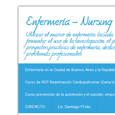
Enfermería – Nursing
Utilizar el marco de enfermería basada 
fomentar el uso de la investigación, el
proyectos,prácticas de enfermería, desar
problemas profesionales
Enfermería en la Ciudad de Buenos Aires y la Repúbli
Curso de RCP Reanimación Cardiopulmonar (Gana los
Curso prevención de la autolesión y el suicidio: emp
CONTACTO
Lic. Santiago F.Feliu