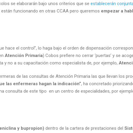
los se elaborarán bajo unos criterios que se
establecerán conjunt
ya están funcionando en otras CCAA pero queremos
empezar a habl
 que hace el control”, lo haga bajo el orden de dispensación correspon
 en
Atención Primaria
) Cobos prefiere no cerrar ‘puertas’ y se acog
sulta y no a su capacitación como especialista de, por ejemplo,
Atenci
ermeras de las consultas de Atención Primaria las que llevan los p
que las enfermeras hagan la indicación”
, ha concretado priorizand
 una consulta de este tipo en un centro de especialidades, por ejempl
eniclina y bupropion)
dentro de la cartera de prestaciones del
Sis