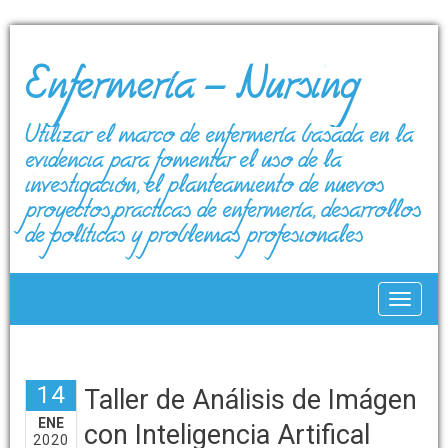
Enfermería – Nursing
Utilizar el marco de enfermería basada en la
evidencia para fomentar el uso de la
investigación, el planteamiento de nuevos
proyectos,prácticas de enfermería, desarrollos
de políticas y problemas profesionales
Toggle
14
Taller de Análisis de Imágen
ENE
con Inteligencia Artifical
2020