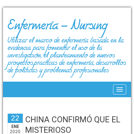
Enfermería – Nursing
Utilizar el marco de enfermería basada en la
evidencia para fomentar el uso de la
investigación, el planteamiento de nuevos
proyectos,prácticas de enfermería, desarrollos
de políticas y problemas profesionales
Toggle
22
CHINA CONFIRMÓ QUE EL
ENE
MISTERIOSO
2020