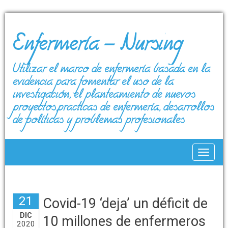
Enfermería – Nursing
Utilizar el marco de enfermería basada en la
evidencia para fomentar el uso de la
investigación, el planteamiento de nuevos
proyectos,prácticas de enfermería, desarrollos
de políticas y problemas profesionales
Toggle
21
Covid-19 ‘deja’ un déficit de
DIC
10 millones de enfermeros
2020