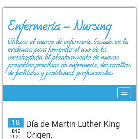
Enfermería – Nursing
Utilizar el marco de enfermería basada en la
evidencia para fomentar el uso de la
investigación, el planteamiento de nuevos
proyectos,prácticas de enfermería, desarrollos
de políticas y problemas profesionales
Toggle
18
Día de Martin Luther King
ENE
Origen.
2021