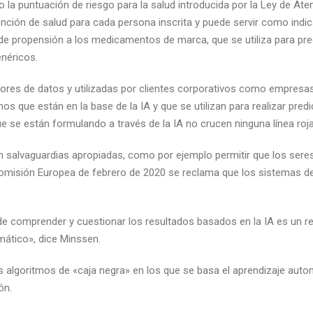
la puntuación de riesgo para la salud introducida por la Ley de Ate
tención de salud para cada persona inscrita y puede servir como in
 de propensión a los medicamentos de marca, que se utiliza para pre
néricos.
ores de datos y utilizadas por clientes corporativos como empresa
mos que están en la base de la IA y que se utilizan para realizar p
 se están formulando a través de la IA no crucen ninguna línea roja
gen salvaguardias apropiadas, como por ejemplo permitir que los s
 Comisión Europea de febrero de 2020 se reclama que los sistemas de
e comprender y cuestionar los resultados basados en la IA es un re
mático», dice Minssen.
 algoritmos de «caja negra» en los que se basa el aprendizaje aut
ón.