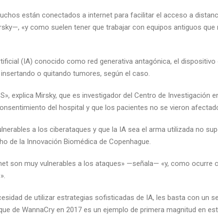
hos están conectados a internet para facilitar el acceso a distancia
y—, «y como suelen tener que trabajar con equipos antiguos que no
rtificial (IA) conocido como red generativa antagónica, el dispositi
insertando o quitando tumores, según el caso.
CS», explica Mirsky, que es investigador del Centro de Investigación 
consentimiento del hospital y que los pacientes no se vieron afectad
ulnerables a los ciberataques y que la IA sea el arma utilizada no 
ho de la Innovación Biomédica de Copenhague.
net son muy vulnerables a los ataques» —señala— «y, como ocurre con
».
ecesidad de utilizar estrategias sofisticadas de IA, les basta con un
aque de WannaCry en 2017 es un ejemplo de primera magnitud en este 