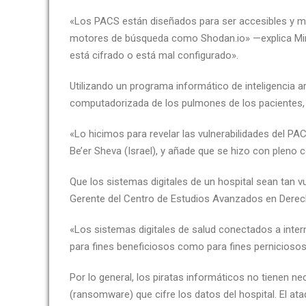
«Los PACS están diseñados para ser accesibles y muc
motores de búsqueda como Shodan.io» —explica Mirsk
está cifrado o está mal configurado».
Utilizando un programa informático de inteligencia a
computadorizada de los pulmones de los pacientes, 
«Lo hicimos para revelar las vulnerabilidades del PA
Be’er Sheva (Israel), y añade que se hizo con pleno 
Que los sistemas digitales de un hospital sean tan v
Gerente del Centro de Estudios Avanzados en Derec
«Los sistemas digitales de salud conectados a inter
para fines beneficiosos como para fines perniciosos
Por lo general, los piratas informáticos no tienen n
(ransomware) que cifre los datos del hospital. El at