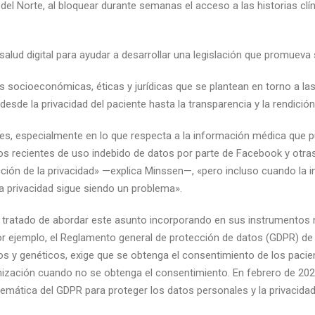
del Norte, al bloquear durante semanas el acceso a las historias clí
alud digital para ayudar a desarrollar una legislación que promueva 
s socioeconómicas, éticas y jurídicas que se plantean en torno a las 
desde la privacidad del paciente hasta la transparencia y la rendició
nes, especialmente en lo que respecta a la información médica que p
s recientes de uso indebido de datos por parte de Facebook y otras
ección de la privacidad» —explica Minssen—, «pero incluso cuando la 
 la privacidad sigue siendo un problema».
tratado de abordar este asunto incorporando en sus instrumentos n
r ejemplo, el Reglamento general de protección de datos (GDPR) de l
icos y genéticos, exige que se obtenga el consentimiento de los pac
mización cuando no se obtenga el consentimiento. En febrero de 202
stemática del GDPR para proteger los datos personales y la privacidad