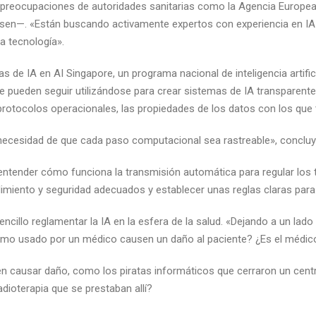
es preocupaciones de autoridades sanitarias como la Agencia Europ
en—. «Están buscando activamente expertos con experiencia en IA
a tecnología».
 de IA en AI Singapore, un programa nacional de inteligencia artifi
e pueden seguir utilizándose para crear sistemas de IA transparente
rotocolos operacionales, las propiedades de los datos con los que t
 necesidad de que cada paso computacional sea rastreable», conclu
entender cómo funciona la transmisión automática para regular los t
imiento y seguridad adecuados y establecer unas reglas claras para
cillo reglamentar la IA en la esfera de la salud. «Dejando a un lado
o usado por un médico causen un daño al paciente? ¿Es el médico 
en causar daño, como los piratas informáticos que cerraron un cen
adioterapia que se prestaban allí?