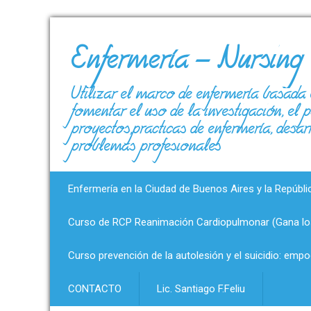
Enfermería – Nursing
Utilizar el marco de enfermería basada 
fomentar el uso de la investigación, el
proyectos,prácticas de enfermería, desar
problemas profesionales
Enfermería en la Ciudad de Buenos Aires y la Repúbli
Curso de RCP Reanimación Cardiopulmonar (Gana los
Curso prevención de la autolesión y el suicidio: emp
CONTACTO
Lic. Santiago F.Feliu