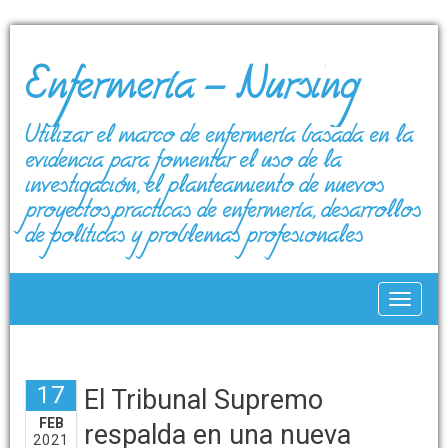
Enfermería – Nursing
Utilizar el marco de enfermería basada en la
evidencia para fomentar el uso de la
investigación, el planteamiento de nuevos
proyectos,prácticas de enfermería, desarrollos
de políticas y problemas profesionales
Toggle
17
El Tribunal Supremo
FEB
respalda en una nueva
2021