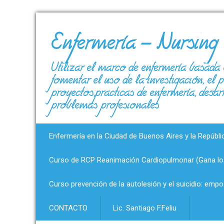
Enfermería – Nursing
Utilizar el marco de enfermería basada 
fomentar el uso de la investigación, el
proyectos,prácticas de enfermería, desar
problemas profesionales
Enfermería en la Ciudad de Buenos Aires y la Repúbli
Curso de RCP Reanimación Cardiopulmonar (Gana los
Curso prevención de la autolesión y el suicidio: emp
CONTACTO
Lic. Santiago F.Feliu