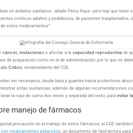
ean en ámbitos sanitarios -añade Pérez Raya- pero hay que tener e
acientes crónicos adultos y pediátricos, de pacientes trasplantados
 de estos medicamentos”.
Infografía del Consejo General de Enfermería.
ar
cáncer, mutaciones
o afectar a la
capacidad reproductiva
de qu
fase de preparación como en la de administración, por lo que se de
Luis Cobos
, vicepresidente del CGE.
e pueden ser necesarios, desde bata y guantes hasta protectores abs
administrar estas sustancias, además de algunas recomendaciones co
 o lavar la ropa de cama dos veces y separada del resto, para
evitar 
obre manejo de fármacos
special precaución en el manejo de estos fármacos, el CGE también 
es con medicamentos peligrosos
, un documento de fácil lectura para