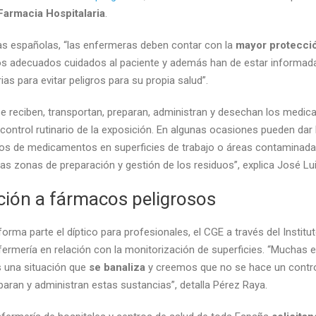
Farmacia Hospitalaria
.
as españolas, “las enfermeras deben contar con la
mayor protecció
os adecuados cuidados al paciente y además han de estar informada
as para evitar peligros para su propia salud”.
e reciben, transportan, preparan, administran y desechan los medica
rol rutinario de la exposición. En algunas ocasiones pueden dar lug
tos de medicamentos en superficies de trabajo o áreas contaminadas
s zonas de preparación y gestión de los residuos”, explica José Lui
ción a fármacos peligrosos
 forma parte el díptico para profesionales, el CGE a través del Instit
enfermería en relación con la monitorización de superficies. “Mucha
s una situación que
se banaliza
y creemos que no se hace un contr
aran y administran estas sustancias”, detalla Pérez Raya.