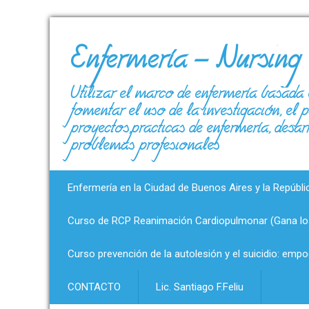
Enfermería – Nursing
Utilizar el marco de enfermería basada 
fomentar el uso de la investigación, el
proyectos,prácticas de enfermería, desar
problemas profesionales
Enfermería en la Ciudad de Buenos Aires y la Repúbli
Curso de RCP Reanimación Cardiopulmonar (Gana los
Curso prevención de la autolesión y el suicidio: emp
CONTACTO
Lic. Santiago F.Feliu