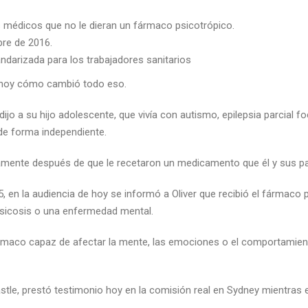
s médicos que no le dieran un fármaco psicotrópico.
bre de 2016.
ndarizada para los trabajadores sanitarios
 hoy cómo cambió todo eso.
o a su hijo adolescente, que vivía con autismo, epilepsia parcial foc
 de forma independiente.
ticamente después de que le recetaron un medicamento que él y sus p
 en la audiencia de hoy se informó a Oliver que recibió el fármaco 
psicosis o una enfermedad mental.
ármaco capaz de afectar la mente, las emociones o el comportamiento
tle, prestó testimonio hoy en la comisión real en Sydney mientra