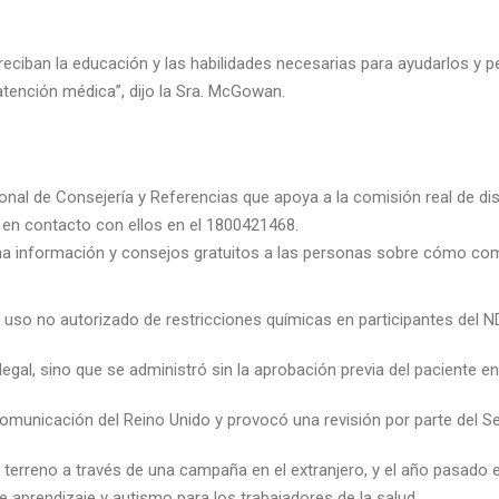
reciban la educación y las habilidades necesarias para ayudarlos y p
atención médica”, dijo la Sra. McGowan.
cional de Consejería y Referencias que apoya a la comisión real de 
en contacto con ellos en el 1800421468.
ona información y consejos gratuitos a las personas sobre cómo comp
so no autorizado de restricciones químicas en participantes del N
legal, sino que se administró sin la aprobación previa del paciente 
omunicación del Reino Unido y provocó una revisión por parte del Se
terreno a través de una campaña en el extranjero, y el año pasado 
e aprendizaje y autismo para los trabajadores de la salud.