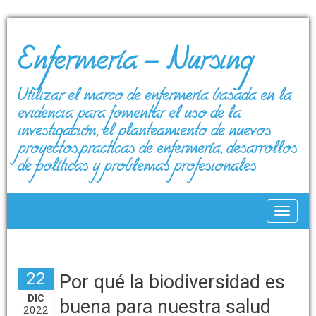
Enfermería – Nursing
Utilizar el marco de enfermería basada en la
evidencia para fomentar el uso de la
investigación, el planteamiento de nuevos
proyectos,prácticas de enfermería, desarrollos
de políticas y problemas profesionales
Toggle
22
Por qué la biodiversidad es
DIC
buena para nuestra salud
2022