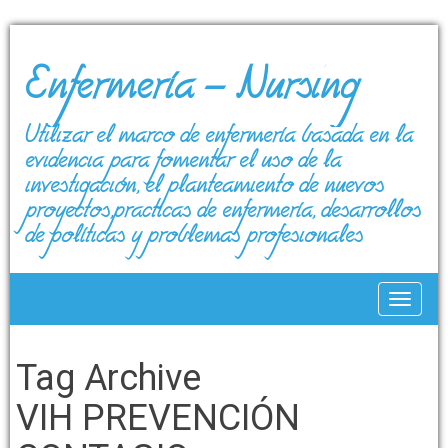
Enfermería – Nursing
Utilizar el marco de enfermería basada en la
evidencia para fomentar el uso de la
investigación, el planteamiento de nuevos
proyectos,prácticas de enfermería, desarrollos
de políticas y problemas profesionales
Toggle
Tag Archive
VIH PREVENCIÓN